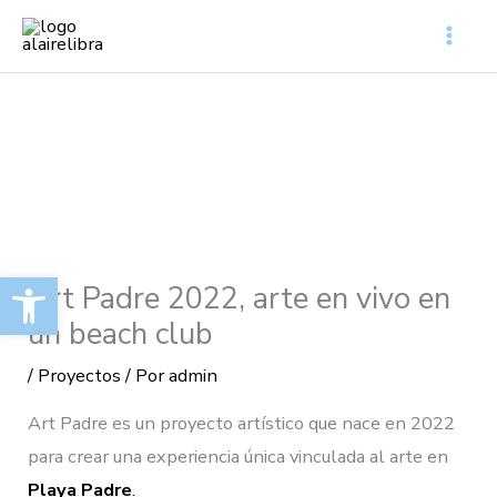
Ir
al
contenido
Abrir barra de herramientas
Art Padre 2022, arte en vivo en
un beach club
/
Proyectos
/ Por
admin
Art Padre es un proyecto artístico que nace en 2022
para crear una experiencia única vinculada al arte en
Playa Padre
.