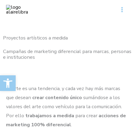
Ir
al
contenido
Proyectos
artísticos
a medida
Campañas de marketing diferencial para marcas, personas
e instituciones
Abrir barra de herramientas
El arte es una tendencia, y cada vez hay más marcas
que desean
crear contenido único
sumándose a los
valores del arte como vehículo para la comunicación.
Por ello
trabajamos a medida
para crear
acciones de
marketing 100% diferencial
.