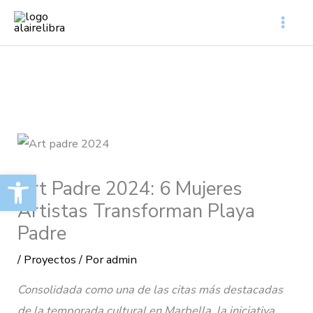
Ir
al
contenido
Abrir barra de herramientas
Art Padre 2024: 6 Mujeres
Artistas Transforman Playa
Padre
/
Proyectos
/ Por
admin
Consolidada como una de las citas más destacadas
de la temporada cultural en Marbella, la iniciativa